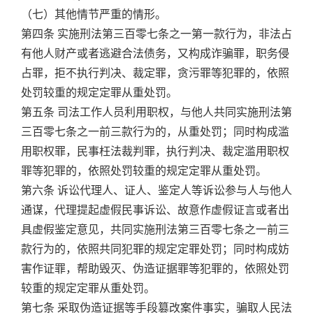
（七）其他情节严重的情形。
第四条 实施刑法第三百零七条之一第一款行为，非法占
有他人财产或者逃避合法债务，又构成诈骗罪，职务侵
占罪，拒不执行判决、裁定罪，贪污罪等犯罪的，依照
处罚较重的规定定罪从重处罚。
第五条 司法工作人员利用职权，与他人共同实施刑法第
三百零七条之一前三款行为的，从重处罚；同时构成滥
用职权罪，民事枉法裁判罪，执行判决、裁定滥用职权
罪等犯罪的，依照处罚较重的规定定罪从重处罚。
第六条 诉讼代理人、证人、鉴定人等诉讼参与人与他人
通谋，代理提起虚假民事诉讼、故意作虚假证言或者出
具虚假鉴定意见，共同实施刑法第三百零七条之一前三
款行为的，依照共同犯罪的规定定罪处罚；同时构成妨
害作证罪，帮助毁灭、伪造证据罪等犯罪的，依照处罚
较重的规定定罪从重处罚。
第七条 采取伪造证据等手段篡改案件事实，骗取人民法